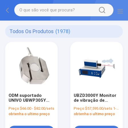
Todos Os Produtos
(1978)
ODM suportado
UBZD3000Y Monitor
UNIVO UBWP305Y
de vibração de
Sensor de tensão e
detecção de
Preço:
$66.00 - $82.00/sets
Preço:
$57,595.00/sets 1-9 sets
compressão do
velocidade de
obtenha o ultimo preço
obtenha o ultimo preço
braço robótico
aceleração para
aplicações
industriais