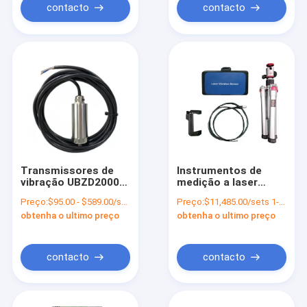
contacto
contacto
Transmissores de
Instrumentos de
vibração UBZD2000Y
medição a laser
para máquinas
UBZD1000Y para
Preço:
$95.00 - $589.00/sets
Preço:
$11,485.00/sets 1-9 sets
rotativas
detecção de
obtenha o ultimo preço
obtenha o ultimo preço
deslocamento e
aceleração
contacto
contacto