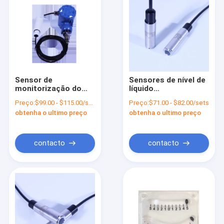
Sensor de
Sensores de nível de
monitorização do
líquido
transmissor de
personalizados
Preço:
$99.00 - $115.00/sets
Preço:
$71.00 - $82.00/sets
medidor de nível de
UBPT500-601TY para
obtenha o ultimo preço
obtenha o ultimo preço
líquido resistente à
medição de pressão
corrosão para o
de água porosa
UBPT500-602TY
contacto
contacto
Casa
Produtos
Vídeos