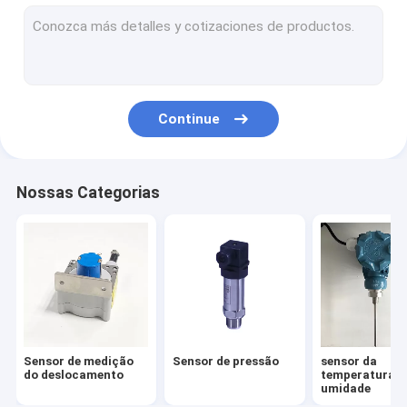
Sensor de inclinômetro de alta precisão
Medidor de Nível Líquido
Sensor de vibração industrial
Continue
Sensor de força mecânica
Sensor de gás de hidrogénio
Nossas Categorias
Instrumentos de alta precisão
Sensor de medição
Sensor de pressão
sensor da
do deslocamento
temperatura e
umidade