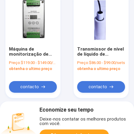
Máquina de
Transmissor de nível
monitorização de
de líquido de
vibrações
precisão para
Preço:
$119.00 - $149.00/sets
Preço:
$86.00 - $99.00/sets
UBZD4000Y de grau
líquidos corrosivos
obtenha o ultimo preço
obtenha o ultimo preço
industrial para
no intervalo de 0,5-
medições precisas
100 m da UNIVO
contacto
contacto
Economize seu tempo
Deixe-nos contatar os melhores produtos
com você.