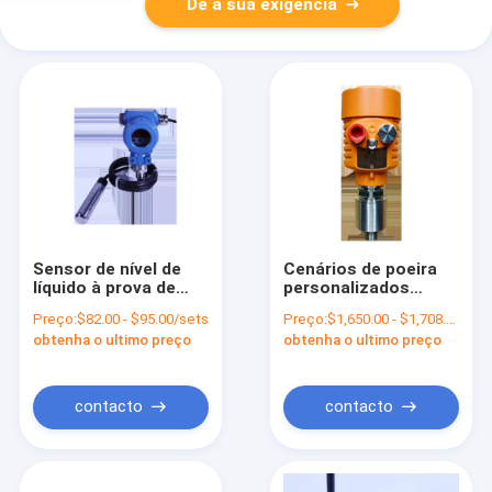
Dê a sua exigência
Sensor de nível de
Cenários de poeira
líquido à prova de
personalizados
explosão
Medidor de nível de
Preço:
$82.00 - $95.00/sets
Preço:
$1,650.00 - $1,708.00/sets
personalizado para
radar UNIVO UBLG-
obtenha o ultimo preço
obtenha o ultimo preço
medição industrial
120Y para
do nível de líquido
monitoramento do
nível de líquido
contacto
contacto