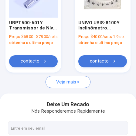
Quem Somos
Fábrica
UBPT500-601Y
UNIVO UBIS-8100Y
Transmissor de Nível
Inclinômetro
Controle de Qualidade
de Água para
Instrumento de
Preço:
$68.00 - $78.00/sets
Preço:
$40.00/sets 1-9 sets
Monitorização e
medição do
obtenha o ultimo preço
obtenha o ultimo preço
Medição de Níveis de
calcanhar do navio
Fale Conosco
Líquido
com medidor de nível
duplo de tubo
Pedir um orçamento
contacto
contacto
Veja mais
Sensor de medição do deslocamento
Sensor de pressão
Deixe Um Recado
Nós Responderemos Rapidamente
sensor da temperatura e da umidade
Giroscópio de fibra óptica