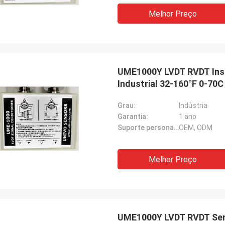
Melhor Preço
UME1000Y LVDT RVDT Inst
Industrial 32-160°F 0-70C
Grau:
Indústria
Garantia:
1 ano
Suporte personalizado:
OEM, ODM
Melhor Preço
UME1000Y LVDT RVDT Sens