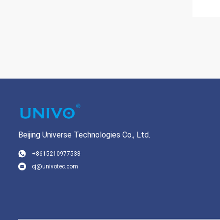
Beijing Universe Technologies Co., Ltd.
+8615210977538
cj@univotec.com