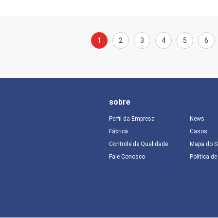
1
2
3
4
5
6
sobre
Perfil da Empresa
News
Fábrica
Casos
Controle de Qualidade
Mapa do S
Fale Conosco
Política d