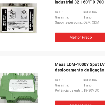
industrial 32-160°F 0-70C
Grau:
Indústria
Garantia:
1 ano
Suporte personalizado:
OEM, ODM
Melhor Preço
Meas LDM-1000Y Spot LVD
deslocamento de ligação 
Grau:
Indústria
Garantia:
1 ano
Potência de entrada:
18-30V DC