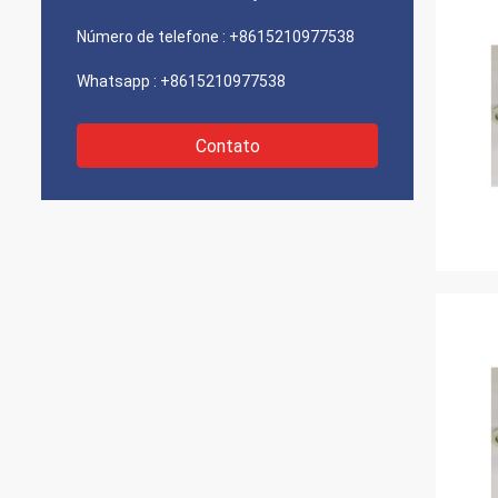
Número de telefone :
+8615210977538
Whatsapp :
+8615210977538
Contato