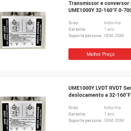
Transmissor e conversor d
UME1000Y 32-160°F 0-70
Grau:
Indústria
Garantia:
1 ano
Suporte personalizado:
OEM, ODM
Melhor Preço
UME1000Y LVDT RVDT Sens
deslocamento a 32-160°F
Grau:
Indústria
Garantia:
1 ano
Suporte personalizado:
OEM, ODM