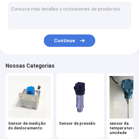
Sensor de inclinômetro de alta precisão
Medidor de Nível Líquido
Sensor de vibração industrial
Continue
Sensor de força mecânica
Sensor de gás de hidrogénio
Nossas Categorias
Instrumentos de alta precisão
Sensor de medição
Sensor de pressão
sensor da
do deslocamento
temperatura e
umidade