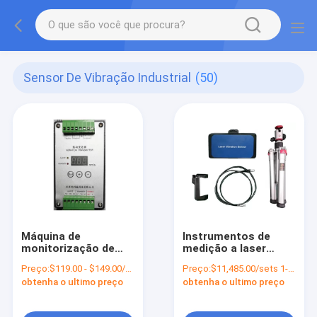
Sensor De Vibração Industrial
(50)
Máquina de
Instrumentos de
monitorização de
medição a laser
vibrações
UBZD1000Y para
Preço:
$119.00 - $149.00/sets
Preço:
$11,485.00/sets 1-9 sets
UBZD4000Y de grau
detecção de
obtenha o ultimo preço
obtenha o ultimo preço
industrial para
deslocamento e
medições precisas
aceleração