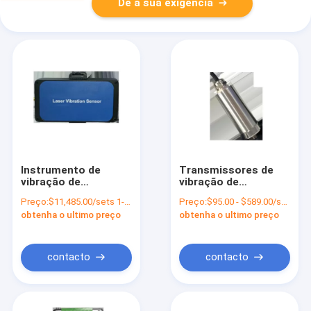
Dê a sua exigência
Instrumento de
Transmissores de
vibração de
vibração de
aceleração de
qualidade industrial
Preço:
$11,485.00/sets 1-9 sets
Preço:
$95.00 - $589.00/sets
deslocamento de 80
para monitorização
obtenha o ultimo preço
obtenha o ultimo preço
mm-1000 mm
de motores elétricos
UBZD2000Y
contacto
contacto