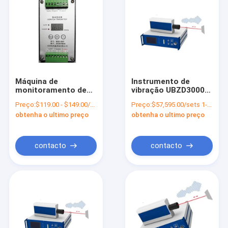
Máquina de
Instrumento de
monitoramento de
vibração UBZD3000Y
vibrações
de alta precisão com
Preço:
$119.00 - $149.00/sets
Preço:
$57,595.00/sets 1-9 sets
UBZD4000Y
detecção a laser de
obtenha o ultimo preço
obtenha o ultimo preço
ponto único
contacto
contacto
Casa
Produtos
Vídeos