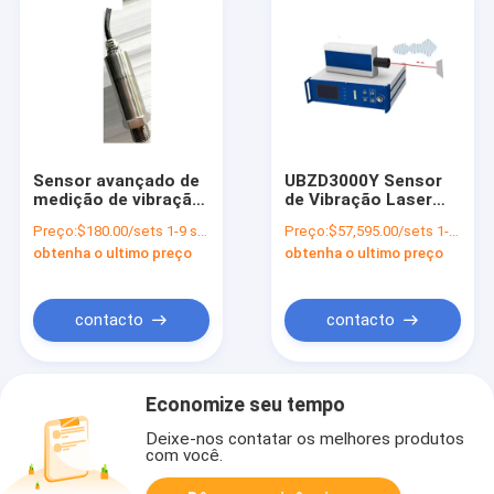
Sensor avançado de
UBZD3000Y Sensor
medição de vibração
de Vibração Laser
para máquinas
Doppler de Ponto
Preço:
$180.00/sets 1-9 sets
Preço:
$57,595.00/sets 1-9 sets
rotativas UBZD2000
Único para
obtenha o ultimo preço
obtenha o ultimo preço
Motor elétrico
Monitorização de
Vibração
contacto
contacto
Economize seu tempo
Deixe-nos contatar os melhores produtos
com você.