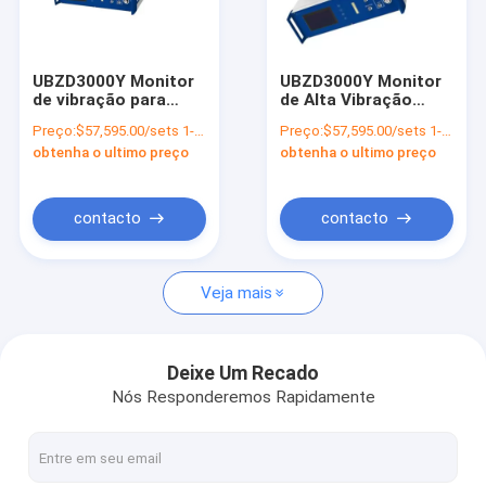
Quem Somos
Fábrica
UBZD3000Y Monitor
UBZD3000Y Monitor
de vibração para
de Alta Vibração
Controle de Qualidade
detecção precisa da
Com Vibrômetro
Preço:
$57,595.00/sets 1-9 sets
Preço:
$57,595.00/sets 1-9 sets
velocidade de
Doppler Laser
obtenha o ultimo preço
obtenha o ultimo preço
aceleração
Personalizavel
Fale Conosco
Pedir um orçamento
contacto
contacto
Veja mais
Sensor de medição do deslocamento
Sensor de pressão
Deixe Um Recado
Nós Responderemos Rapidamente
sensor da temperatura e da umidade
Giroscópio de fibra óptica