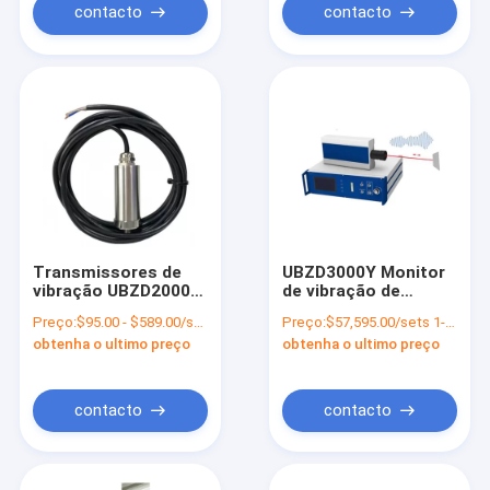
contacto
contacto
Transmissores de
UBZD3000Y Monitor
vibração UBZD2000Y
de vibração de
para máquinas
detecção de
Preço:
$95.00 - $589.00/sets
Preço:
$57,595.00/sets 1-9 sets
rotativas
velocidade de
obtenha o ultimo preço
obtenha o ultimo preço
aceleração para
aplicações
industriais
contacto
contacto