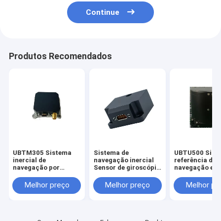
Continue
Produtos Recomendados
UBTM305 Sistema
Sistema de
UBTU500 Sist
inercial de
navegação inercial
referência de
navegação por
Sensor de giroscópio
navegação e a
antena UNIVO com
de fibra óptica
com sensor
giroscópio FOG e
Atitude estável
giroscópio de 
Melhor preço
Melhor preço
Melhor pr
sensores de fibra
Giroscópio FOG
óptica
óptica