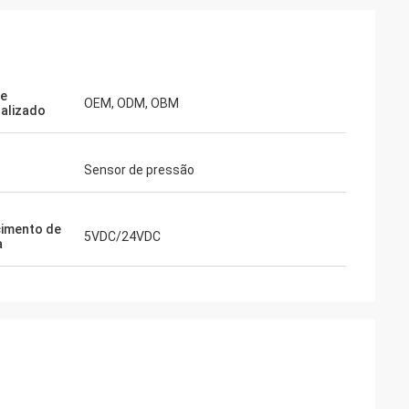
te
OEM, ODM, OBM
alizado
Sensor de pressão
imento de
5VDC/24VDC
a