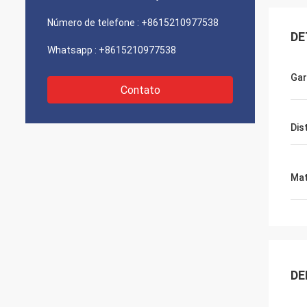
Número de telefone :
+8615210977538
DE
Whatsapp :
+8615210977538
Gar
Contato
Dis
Mat
DE