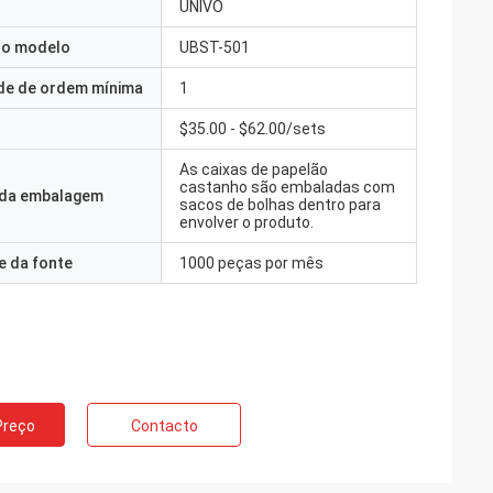
UNIVO
o modelo
UBST-501
de de ordem mínima
1
$35.00 - $62.00/sets
As caixas de papelão
castanho são embaladas com
 da embalagem
sacos de bolhas dentro para
envolver o produto.
e da fonte
1000 peças por mês
Preço
Contacto