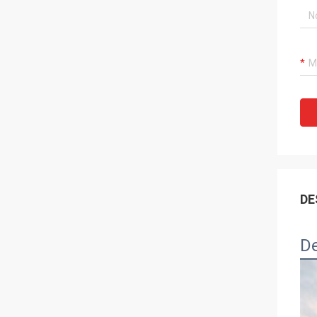
DE
De