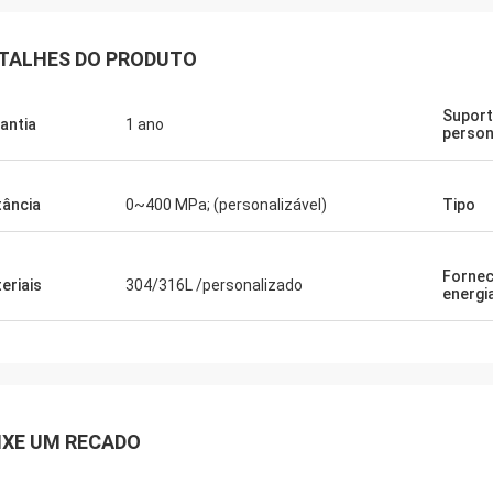
TALHES DO PRODUTO
Supor
antia
1 ano
person
tância
0~400 MPa; (personalizável)
Tipo
Fornec
eriais
304/316L /personalizado
energi
IXE UM RECADO