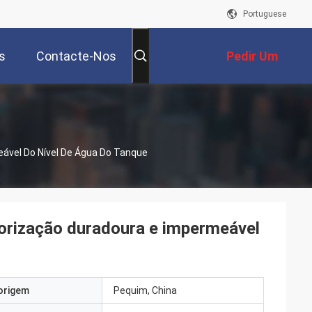
Portuguese
s
Contacte-Nos
Pedir Um
Orçamento
ável Do Nível De Água Do Tanque
orização duradoura e impermeável
origem
Pequim, China