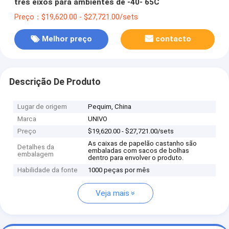
três eixos para ambientes de -40- 65C
Preço：$19,620.00 - $27,721.00/sets
Melhor preço
contacto
Descrição De Produto
Lugar de origem
Pequim, China
Marca
UNIVO
Preço
$19,620.00 - $27,721.00/sets
As caixas de papelão castanho são
Detalhes da
embaladas com sacos de bolhas
embalagem
dentro para envolver o produto.
Habilidade da fonte
1000 peças por mês
Veja mais