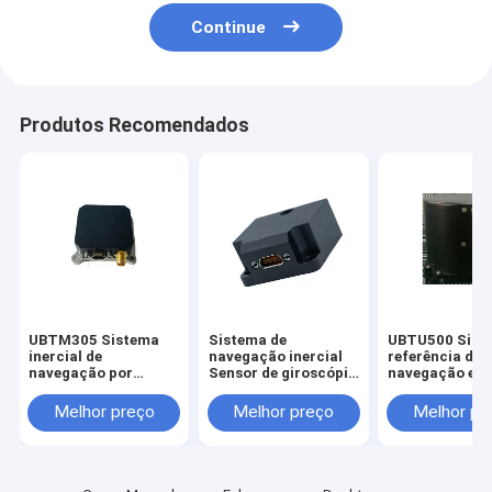
Continue
Produtos Recomendados
UBTM305 Sistema
Sistema de
UBTU500 Sist
inercial de
navegação inercial
referência de
navegação por
Sensor de giroscópio
navegação e a
antena UNIVO com
de fibra óptica
com sensor
giroscópio FOG e
Atitude estável
giroscópio de 
Melhor preço
Melhor preço
Melhor pr
sensores de fibra
Giroscópio FOG
óptica
óptica