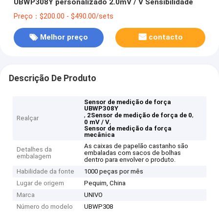
UBWP308Y personalizado 2.0mV / V Sensibilidade
Preço：$200.00 - $490.00/sets
Melhor preço
contacto
Descrição De Produto
Sensor de medição de força
UBWP308Y
,
,
2Sensor de medição de força de 0
Realçar
,
0 mV / V
Sensor de medição da força
mecânica
As caixas de papelão castanho são
Detalhes da
embaladas com sacos de bolhas
embalagem
dentro para envolver o produto.
Habilidade da fonte
1000 peças por mês
Lugar de origem
Pequim, China
Marca
UNIVO
Número do modelo
UBWP308