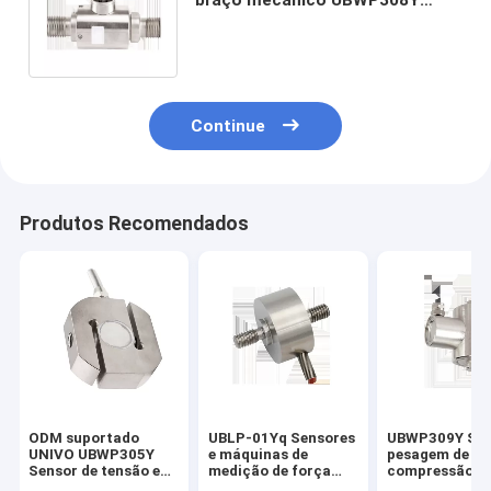
personalizado 2.0mV / V
Sensibilidade
Continue
Produtos Recomendados
ODM suportado
UBLP-01Yq Sensores
UBWP309Y Sen
UNIVO UBWP305Y
e máquinas de
pesagem de
Sensor de tensão e
medição de força
compressão d
compressão do
para carga de tração
tensão de med