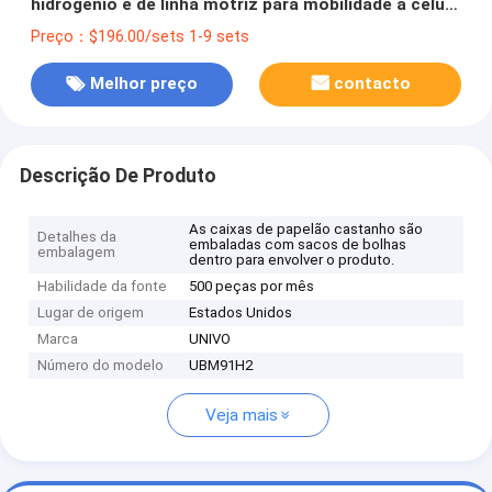
hidrogénio e de linha motriz para mobilidade a célula
de combustível EC-79 316L
Preço：$196.00/sets 1-9 sets
Melhor preço
contacto
Descrição De Produto
As caixas de papelão castanho são
Detalhes da
embaladas com sacos de bolhas
embalagem
dentro para envolver o produto.
Habilidade da fonte
500 peças por mês
Lugar de origem
Estados Unidos
Marca
UNIVO
Número do modelo
UBM91H2
Veja mais