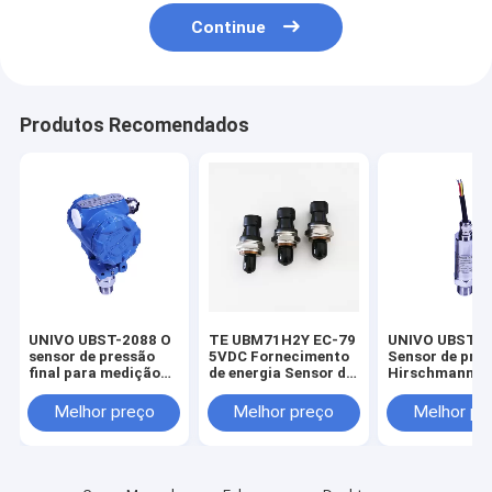
Continue
Produtos Recomendados
UNIVO UBST-2088 O
TE UBM71H2Y EC-79
UNIVO UBST-5
sensor de pressão
5VDC Fornecimento
Sensor de pre
final para medição
de energia Sensor de
Hirschmann 2
de nível de líquido
pressão de
5VDC Transmi
personalizado
armazenamento de
de nível de líq
Melhor preço
Melhor preço
Melhor pr
hidrogénio para
para sensores 
mobilidade
óleo de gás e l