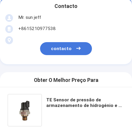
Contacto
Mr. sun jeff
+8615210977538
contacto
Obter O Melhor Preço Para
TE Sensor de pressão de
armazenamento de hidrogénio e de
linha motriz para mobilidade a
célula de combustível EC-79 316L