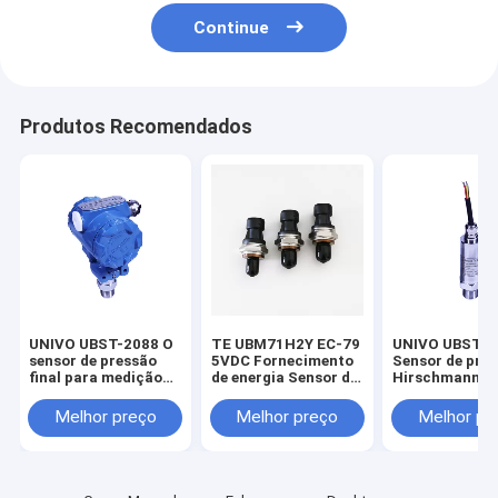
Continue
Produtos Recomendados
UNIVO UBST-2088 O
TE UBM71H2Y EC-79
UNIVO UBST-5
sensor de pressão
5VDC Fornecimento
Sensor de pre
final para medição
de energia Sensor de
Hirschmann 2
de nível de líquido
pressão de
5VDC Transmi
personalizado
armazenamento de
de nível de líq
Melhor preço
Melhor preço
Melhor pr
hidrogénio para
para sensores 
mobilidade
óleo de gás e l